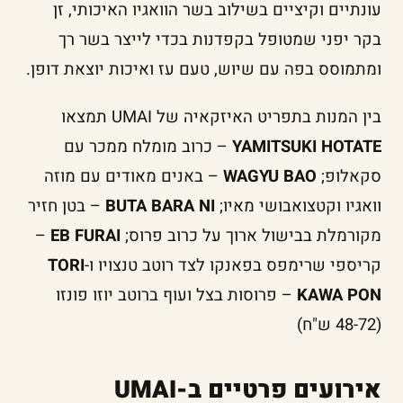
עונתיים וקיציים בשילוב בשר הוואגיו האיכותי, זן
בקר יפני שמטופל בקפדנות בכדי לייצר בשר רך
ומתמוסס בפה עם שיוש, טעם עז ואיכות יוצאת דופן.
בין המנות בתפריט האיזקאיה של UMAI תמצאו
YAMITSUKI HOTATE
– כרוב מומלח ממכר עם
סקאלופ;
WAGYU BAO
– באנים מאודים עם מוזה
וואגיו וקטצואבושי מאיו;
BUTA BARA NI
– בטן חזיר
מקורמלת בבישול ארוך על כרוב פרוס;
EB FURAI
–
קריספי שרימפס בפאנקו לצד רוטב טנצויו ו-
TORI
KAWA PON
– פרוסות בצל ועוף ברוטב יוזו פונזו
(48-72 ש"ח)
אירועים פרטיים ב-UMAI