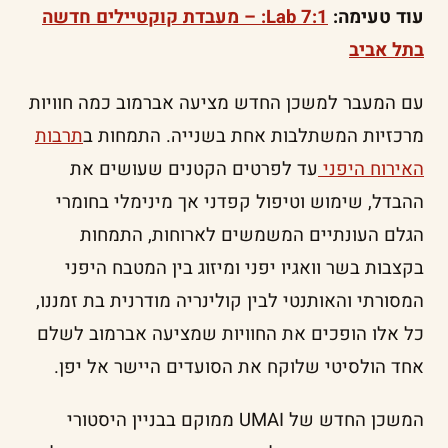
עוד טעימה:
7:1 Lab: – מעבדת קוקטיילים חדשה
בתל אביב
עם המעבר למשכן החדש מציעה אברמוב כמה חוויות
מרכזיות המשתלבות אחת בשנייה. התמחות ב
תרבות
האירוח היפני
עד לפרטים הקטנים שעושים את
ההבדל, שימוש וטיפול קפדני אך מינימלי בחומרי
הגלם העונתיים המשמשים לארוחות, התמחות
בקצבות בשר וואגיו יפני ומיזוג בין המטבח היפני
המסורתי והאותנטי לבין קולינריה מודרנית בת זמננו,
כל אלו הופכים את החוויות שמציעה אברמוב לשלם
אחד הולסיטי שלוקח את הסועדים היישר אל יפן.
המשכן החדש של UMAI ממוקם בבניין היסטורי