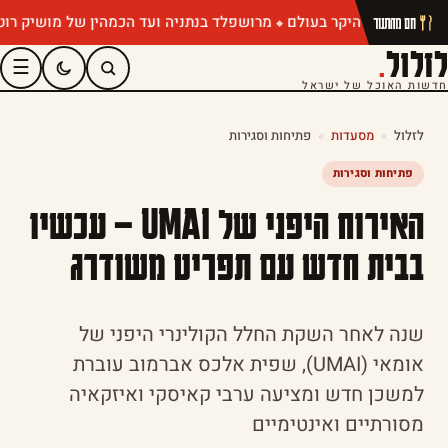
מרושפלד בנתניה ועד הכמהין של מושיק רוט: תפריטי
חם מהתנור
לזלול
.
☰
חדשות האוכל של ישראל
לזלול
»
מסעדות
»
פתיחות וסגירות
פתיחות וסגירות
האירוח היפני של UMAI – עכשיו
בבית חדש עם תפריט משודרג
שנה לאחר השקת החלל הקולינרי היפני של
אומאי (UMAI), שפית אלכס אברמוב עוברת
למשכן חדש ומציעה ערבי קאיסקי ואיזקאיה
מסורתיים ואינטימיים