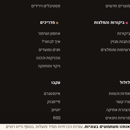
מוצרים חדשים
פסטיבלים וירידים
ביקורות והמלצות
מדריכים
ביקורות
אחסון ושימור
כתבות מגזין
איך לבחור?
רשימות ומומלצים
חגים ומועדים
טכניקות והכנה
ניקוי ותחזוקה
לזלול
עקבו
אודות והצוות
אינסטגרם
צרו קשר
פייסבוק
הצהרת אתיקה
יוטיוב
פרטיות ותנאים
RSS
אנחנו משתמשים בעוגיות.
עוגיות הכרחיות תמיד פועלות. בנוסף היינו רוצים