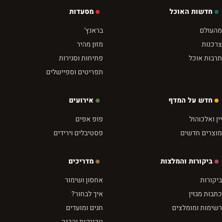
חדשות האוכל
מסעדות
מהעולם
בראנץ'
צרכנות
מזון מהיר
תרבות אוכל
פתיחות וסגירות
תפריטים וספיישלים
חדש על המדף
אירועים
יין ואלכוהול
פופ אפים
מוצרים חדשים
פסטיבלים וירידים
ביקורות והמלצות
מדריכים
ביקורות
אחסון ושימור
כתבות מגזין
איך לבחור?
רשימות ומומלצים
חגים ומועדים
טכניקות והכנה