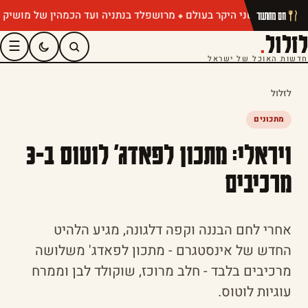
מרושפלד בנתניה ועד הכמהין של מושיק רוט: 
חם מהתנור
לזלול
.
☰
חדשות האוכל של ישראל
לזלול
מתכונים
ויראלי: מתכון לפאדג' לוטוס ב-3
מרכיבים
אחרי לחם הבננה וקפה דלגונה, מגיע הלהיט
החדש של אינסטגרם - מתכון לפאדג' משלושה
מרכיבים בלבד - חלב מרוכז, שוקולד לבן וממרח
עוגיות לוטוס.