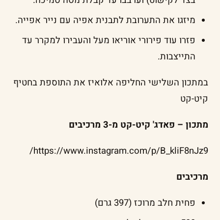
בצד לקישוט) וערבבו עד קבלת מסה סמיכה.
מיזגו את התערובת לתבנית אפיה עם נייר אפייה.
פזרו עוד פירורי אוריאו מעל והעבירו למקרר עד
התייצבות.
במתכון השלישי החליפה אלואיז את התוספת בחטיף
קיט-קט
מתכון – פאדג' קיט-קט מ-3 מרכיבים
https://www.instagram.com/p/B_kliF8nJz9/
מרכיבים
פחית חלב מרוכז (397 גרם)