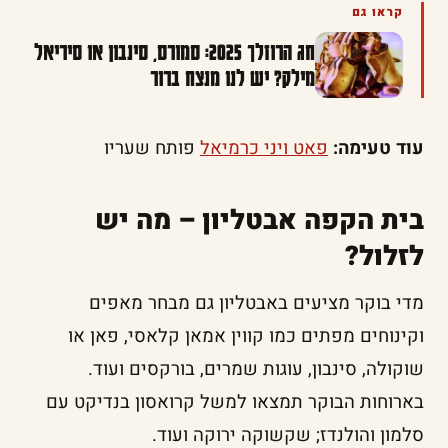
קראו גם
חג הרוזלך 2025: סמורס, סינבון או סיריאל
מילק? יש לנו מנצח ברור
עוד טעימה:
פאט ויני כרמיאל
פותח שעריו
בית הקפה אבטליון – מה יש
לזלול?
מדי בוקר מציעים באבטליון גם מבחר מאפים
וקינוחים מפתים כמו קווין אמאן קלאסי, פאן או
שוקולה, סינבון, עוגות שמרים, בורקסים ועוד.
בארוחות הבוקר תמצאו למשל קרואסון בנדיקט עם
סלמון והולנדז; שקשוקה ירוקה ועוד.