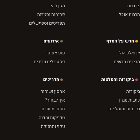
צרכנות
מזון מהיר
תרבות אוכל
פתיחות וסגירות
תפריטים וספיישלים
חדש על המדף
אירועים
יין ואלכוהול
פופ אפים
מוצרים חדשים
פסטיבלים וירידים
ביקורות והמלצות
מדריכים
ביקורות
אחסון ושימור
כתבות מגזין
איך לבחור?
רשימות ומומלצים
חגים ומועדים
טכניקות והכנה
ניקוי ותחזוקה