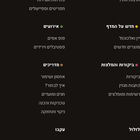
תפריטים וספיישלים
חדש על המדף
אירועים
יין ואלכוהול
פופ אפים
מוצרים חדשים
פסטיבלים וירידים
ביקורות והמלצות
מדריכים
ביקורות
אחסון ושימור
כתבות מגזין
איך לבחור?
רשימות ומומלצים
חגים ומועדים
טכניקות והכנה
ניקוי ותחזוקה
לזלול
עקבו