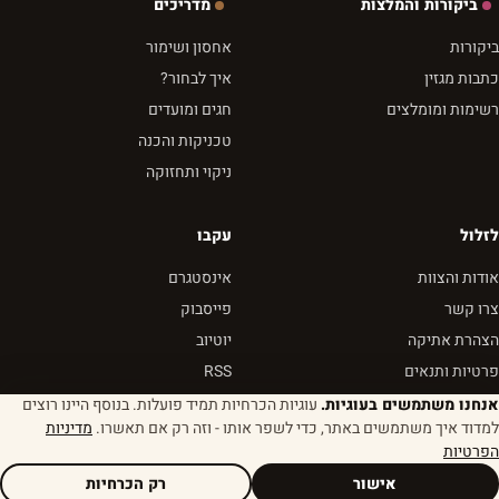
ביקורות והמלצות
מדריכים
ביקורות
אחסון ושימור
כתבות מגזין
איך לבחור?
רשימות ומומלצים
חגים ומועדים
טכניקות והכנה
ניקוי ותחזוקה
לזלול
עקבו
אודות והצוות
אינסטגרם
צרו קשר
פייסבוק
הצהרת אתיקה
יוטיוב
פרטיות ותנאים
RSS
אנחנו משתמשים בעוגיות.
עוגיות הכרחיות תמיד פועלות. בנוסף היינו רוצים
למדוד איך משתמשים באתר, כדי לשפר אותו - וזה רק אם תאשרו.
מדיניות
הפרטיות
© 2026 לזלול - מגזין שבא לאכול
הגדרות עוגיות
נבנה מהר. נטען מהר. טעים תמיד.
אישור
רק הכרחיות