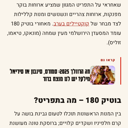
שאחראי על התפריט המגוון שמציע ארוחות בוקר
מפנקות, ארוחות צהריים ונשנושים ומנות קללילות
לצד מבחר של
קוקטיילים בערב
. מאחורי בוטיק 180
עומד המסעדן הירושלמי מעין שמחה (מונאקו, טיאמו,
זוליס).
קראו גם
חג הרוזלך 2025: סמורס, סינבון או סיריאל
מילק? יש לנו מנצח ברור
בוטיק 180 – מה בתפריט?
בין המנות הראשונות תוכלו לטעום גבינת בושה על
קרם חלפיניו ושקדים קלויים; ברוסקת טונה מעושנת