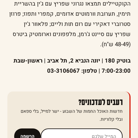
הקוקטיילים תמצאו נגרוני שפריץ עם ג'ין בהשריית
תימין, תערובת וורמוטים אדומים, קמפרי ותפוז; פרוזן
סטרוברי דאקירי עם רום תות וליים; פלאוור ג'ין
שפריץ עם סיינט ג'רמן, מלפפונים וארומטיק ביטרס
(48-49 ש"ח).
בוטיק 180 | יונה הנביא 2, תל אביב | ראשון-שבת
7:00-23:00 | טלפון: 03-3106067
רעבים לעדכונים?
חדשות האוכל החמות של השבוע - ישר למייל, בלי ספאם
ובלי קלוריות.
אל תמלאו שדה זה
הרשמה