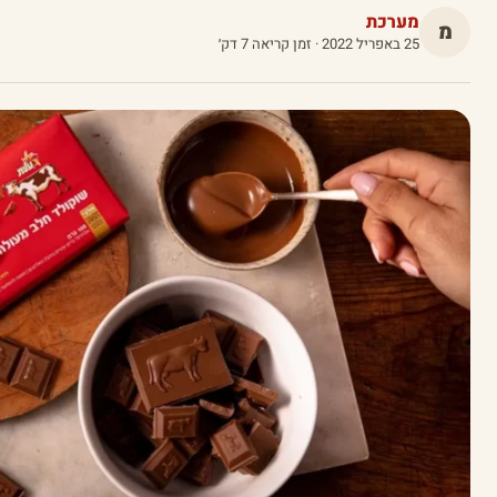
מערכת
מ
25 באפריל 2022
· זמן קריאה 7 דק׳