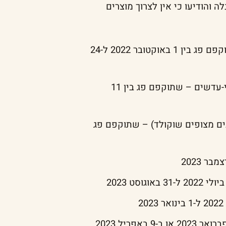
והודיעו כי אין לצרוך מוצרים
טבלאות שוקולד עלית (פרה, בלונדי, ספלנדיד) – שתוקפם פג בין 1 באוקטובר 2022 ל-24
חטיפי פסק זמן, ממולדה, פרה קראנץ', עד חצות; ומיני-עדשים – שתוקפם פג בין 11
גנים מצופים שוקולד) – שתוקפם פג
בונבוניירות "איחולים מתוקים" – שתוקפם פג ב-21 בפברואר 2023 או ב-9 באפריל 2023