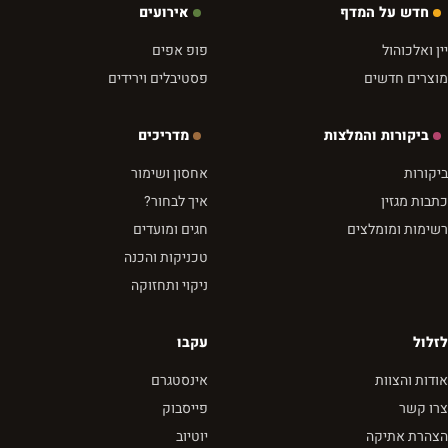
חדש על המדף
אירועים
יין ואלכוהול
פופ אפים
מוצרים חדשים
פסטיבלים וירידים
ביקורות והמלצות
מדריכים
ביקורות
אחסון ושימור
כתבות מגזין
איך לבחור?
רשימות ומומלצים
חגים ומועדים
טכניקות והכנה
ניקוי ותחזוקה
לזלול
עקבו
אודות והצוות
אינסטגרם
צרו קשר
פייסבוק
הצהרת אתיקה
יוטיוב