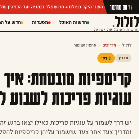
חם מהתנור
מרושפלד בנתניה ועד הכמהין של מושיק רוט:
לזלול
.
חדשות האוכל
מסעדות
חדש על המ
חדשות האוכל של ישראל
לזלול
»
מדריכים
»
אחסון ושימור
3 דק׳
מדריך
קריספיות מובטחת: איך 
עוגיות פריכות לשבוע ל
יש דרך לשמור על עוגיות פריכות כאילו יצאו ברגע זה 
ומדריך צעד אחר צעד שישמור עליהן קריספיות להפלי