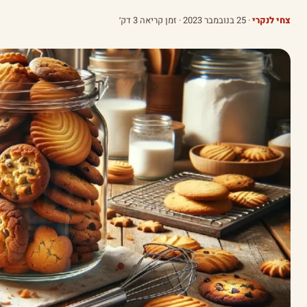
צחי לנקרי
·
25 בנובמבר 2023
· זמן קריאה 3 דק׳