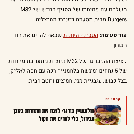
משלהם עם פתיחתו של הסניף החדש של M32
Burgers מבית מסעדת רוזנברג מהרצליה.
עוד טעימה:
הטברנה היוונית
שבאה להרים את הוד
השרון
קציצת ההמבורגר של M32 מיוצרת מתערובת מיוחדת
של 5 נתחים ומוגשת בלחמנייה רכה עם חסה לאליק,
בצל כבוש, עגבניית מגי, חמוצים ורוטב הבית.
קראו גם
הולשטיין בורגר: לנצח את התחרות באבן
גבירול, בלי להרים את הקול