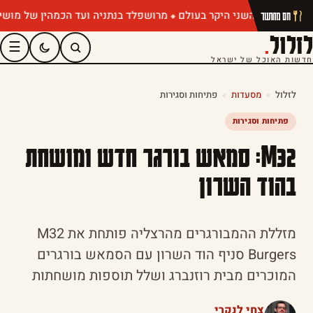
מרושפלד בנתניה ועד הכמהין של מושיק רוט:
חם מהתנור
לזלול
.
☰
חדשות האוכל של ישראל
לזלול
»
מסעדות
»
פתיחות וסגירות
פתיחות וסגירות
M32: סמאש בורגר חדש ומושחת
בהוד השרון
מזללת ההמבורגרים מהרצליה פותחת את M32
Burgers סניף הוד השרון עם הסמאש בורגרים
המוכרים מבית רוזנברג ושלל תוספות מושחתות
צחי לנקרי