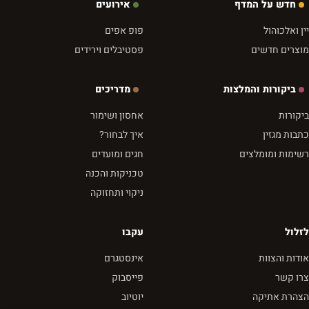
חדש על המדף
אירועים
יין ואלכוהול
פופ אפים
מוצרים חדשים
פסטיבלים וירידים
ביקורות והמלצות
מדריכים
ביקורות
אחסון ושימור
כתבות מגזין
איך לבחור?
רשימות ומומלצים
חגים ומועדים
טכניקות והכנה
ניקוי ותחזוקה
לזלול
עקבו
אודות והצוות
אינסטגרם
צרו קשר
פייסבוק
הצהרת אתיקה
יוטיוב