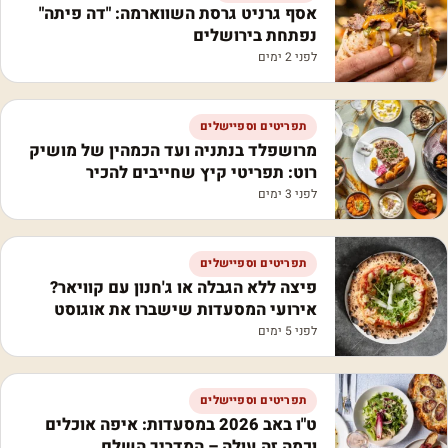
אסף גרניט גרסת השווארמה: "דה פיתה"
נפתחת בירושלים
לפני 2 ימים
תפריטים וספיישלים
מרושפלד בנתניה ועד הכמהין של מושיק
רוט: תפריטי קיץ שחייבים להכיר
לפני 3 ימים
תפריטים וספיישלים
פיצה ללא הגבלה או ג'חנון עם קוויאר?
אירועי המסעדות שישברו את אוגוסט
לפני 5 ימים
תפריטים וספיישלים
ט"ו באב 2026 במסעדות: איפה אוכלים
וכמה זה עולה – המדריך השלם