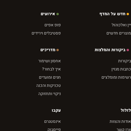
חדש על המדף
אירועים
יין ואלכוהול
פופ אפים
מוצרים חדשים
פסטיבלים וירידים
ביקורות והמלצות
מדריכים
ביקורות
אחסון ושימור
כתבות מגזין
איך לבחור?
רשימות ומומלצים
חגים ומועדים
טכניקות והכנה
ניקוי ותחזוקה
לזלול
עקבו
אודות והצוות
אינסטגרם
צרו קשר
פייסבוק