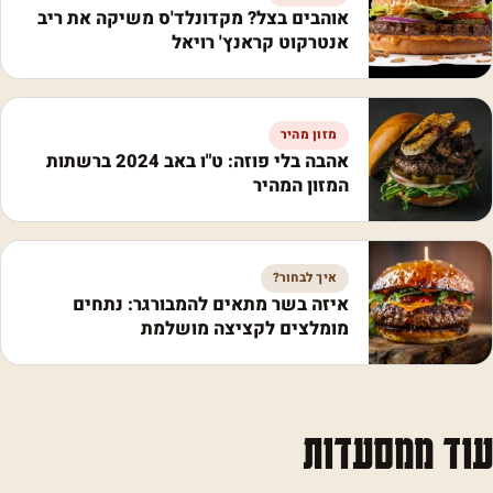
אוהבים בצל? מקדונלד'ס משיקה את ריב
אנטרקוט קראנץ' רויאל
מזון מהיר
אהבה בלי פוזה: ט"ו באב 2024 ברשתות
המזון המהיר
איך לבחור?
איזה בשר מתאים להמבורגר: נתחים
מומלצים לקציצה מושלמת
עוד ממסעדות