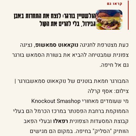
קראו גם
הולשטיין בורגר: לנצח את התחרות באבן
גבירול, בלי להרים את הקול
כעת מצטרפת לחגיגה
נוקאאוט סמאשופ
, נציגה
צפונית שמבטיחה להביא את בשורת הסמאש בורגר
גם אל חיפה.
המבורגר חמאת בוטנים של נוקאאוט סמאשבורגר |
צילום: אסף קרלה
מי שעומדים מאחורי Knockout Smashop
הממוקמת ברחבת הפסנתר במרכז הכרמל הם בעלי
קבוצת המסעדות הצפונית
רפאלו
ובעלי הפאב
הוותיק "הסליק" בחיפה. במקום הם מגישים