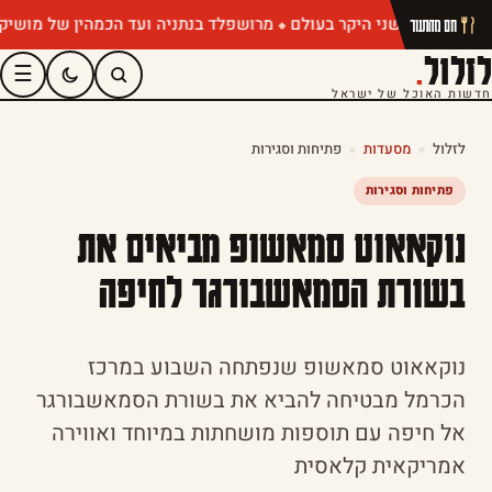
מרושפלד בנתניה ועד הכמהין של מושיק רוט: 
חם מהתנור
לזלול
.
☰
חדשות האוכל של ישראל
לזלול
»
מסעדות
»
פתיחות וסגירות
פתיחות וסגירות
נוקאאוט סמאשופ מביאים את
בשורת הסמאשבורגר לחיפה
נוקאאוט סמאשופ שנפתחה השבוע במרכז
הכרמל מבטיחה להביא את בשורת הסמאשבורגר
אל חיפה עם תוספות מושחתות במיוחד ואווירה
אמריקאית קלאסית