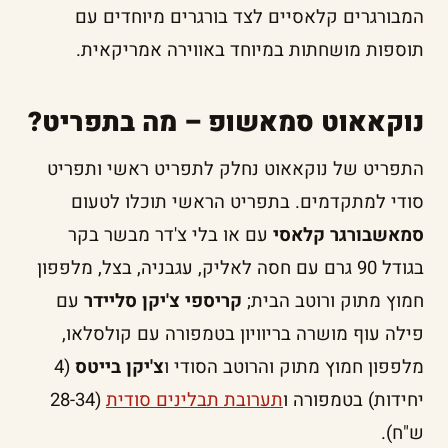
המבורגרים קלאסיים לצד בורגרים מיוחדים עם
תוספות מושחתות במיוחד באווירה אמריקאית.
נוקאאוט סמאשופ – מה בתפריט?
התפריט של נוקאאוט נחלק לתפריט ראשי ותפריט
סודי למתקדמים. בתפריט הראשי תוכלו לטעום
סמאשבורגר קלאסי
עם או בלי צ'דר מבשר בקר
בגודל 90 גרם עם חסה לאליק, עגבניה, בצל, מלפפון
חמוץ מתוק ורוטב הבית;
קריספי צ'יקן סליידר
עם
פילה עוף מושרה בריוויון בטמפורה עם קולסלאו,
מלפפון חמוץ מתוק והרוטב הסודי ו
צ'יקן בייטס
(4
יחידות) בטמפורה ו
תערובת תבלינים סודית
(28-34
ש"ח).