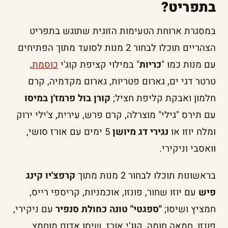
בתפריט?
במסגרת ארוחת הטעימות הזוגית שתוגש בתפריט
הצהריים תוכלו לבחור 2 מנות לסועד מתוך הפתיחים
עם מנות כמו "
כריות
" במילוי קציפת קוג'י
כוסמת
,
טרטר דגי ים, גארום פטריות, גארום מקדמיה, קרם
חלמון ואבקת קליפת חציל;
קורן בול פרמז'ן במיסו
עם תירס "גילי" מוצרלה, קרם פרש, עירית, צ'ילי ירוק
ומלח יוזו או
נגירי דג מיושן
5 ימים עם אורז סושי,
וואסבי וניקירי.
בראשונות תוכלו לבחור 2 מנות מתוך
קרפצ'יו קינג
פיש
עם יוזו שחור, פונזו, אוכמניות, קריספי רייס,
חמציץ ושיסו;
"ספגטי" טונה כחולת סנפיר
עם ניקירי,
פונזו, חמאה חומה, קוג'י אורז, שיסו אדום מוחמץ