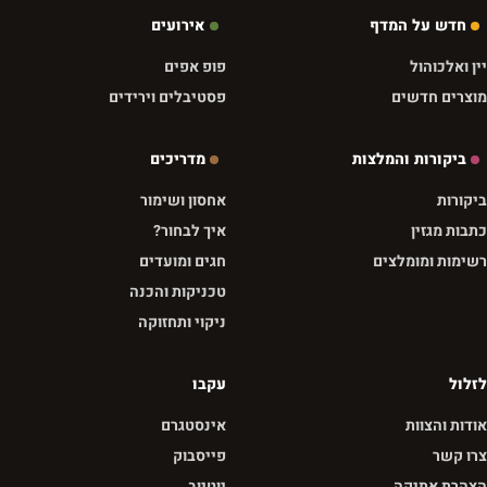
חדש על המדף
אירועים
יין ואלכוהול
פופ אפים
מוצרים חדשים
פסטיבלים וירידים
ביקורות והמלצות
מדריכים
ביקורות
אחסון ושימור
כתבות מגזין
איך לבחור?
רשימות ומומלצים
חגים ומועדים
טכניקות והכנה
ניקוי ותחזוקה
לזלול
עקבו
אודות והצוות
אינסטגרם
צרו קשר
פייסבוק
הצהרת אתיקה
יוטיוב