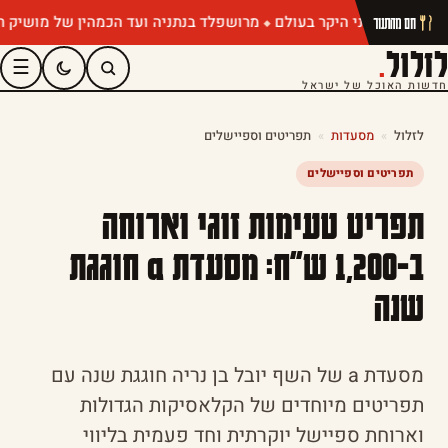
מרושפלד בנתניה ועד הכמהין של מושיק רוט: ת
חם מהתנור
לזלול
.
☰
חדשות האוכל של ישראל
לזלול
»
מסעדות
»
תפריטים וספיישלים
תפריטים וספיישלים
תפריט טעימות זוגי וארוחה
ב-1,200 ש"ח: מסעדת a חוגגת
שנה
מסעדת a של השף יובל בן נריה חוגגת שנה עם
תפריטים מיוחדים של הקלאסיקות הגדולות
וארוחת ספיישל יוקרתית וחד פעמית בליווי