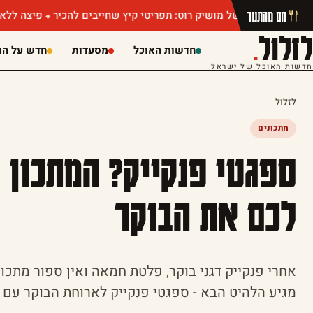
חם מהתנור
הין של מושיק רוט: תפריטי קיץ שחייבים להכיר
פיצה ללא הגבלה או ג
לזלול
.
חדשות האוכל
מסעדות
חדש על המ
חדשות האוכל של ישראל
לזלול
מתכונים
ספגטי פנקייק? המתכון
לכם את הבוקר
אחרי פנקייק דגני בוקר, פלטת חמאה ואין ספור מתכו
מגיע הלהיט הבא - ספגטי פנקייק לארוחת הבוקר עם