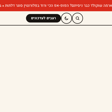
ד כבר ניסיתם? הפופ-אפ הכי ורוד בפלורנטין סוגר דלתות
במבה מאנצ' 
רעבים לעדכונים