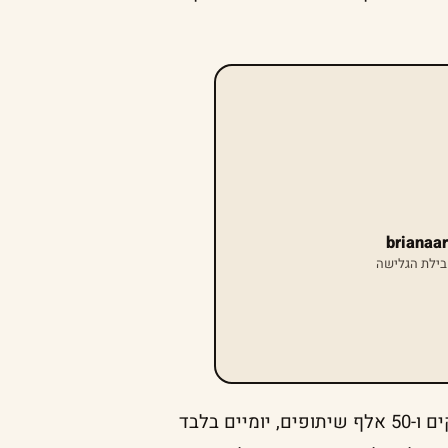
בילת הגלישה
נכון לכתיבת שורות אלו צבר הסרטון כמעט 900 אלף לייקים ו-50 אלף שיתופים, יומיים בלבד