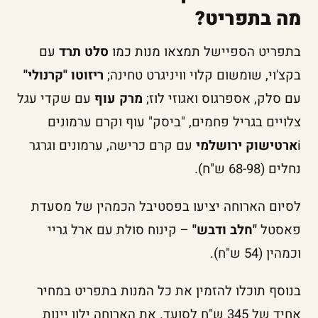
מה בתפריט?
בתפריט הספיישל תמצאו מנות כמו
סלט תרד
עם
בקצ'וי, שומשום קלוי וויניגרט טחינה;
ריזוטו "קרנולי"
עם סלק, אספרגוס ואגוזי לוז;
מרק עוף
עם שקדי עגל
צלויים בגריל פחמים, "ביסק" עוף וקרם ערמונים
i
ארטישוק ירושלמי
עם קרם כרישה, ערמונים וגרגר
נחלים (68-98 ש"ח).
לסיום הארוחה יציעו בפסטיבל הכמהין של מסעדת
פאסטל
"חלב ודבש"
– קינוח סולת עם ארל גריי
וכמהין (54 ש"ח).
בנוסף תוכלו להזמין את כל המנות בתפריט במחיר
אחיד של 345 ש"ח לסועד. את הארוחה ילוו יינות