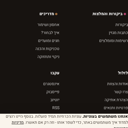
ביקורות והמלצות
מדריכים
ביקורות
אחסון ושימור
כתבות מגזין
איך לבחור?
רשימות ומומלצים
חגים ומועדים
טכניקות והכנה
ניקוי ותחזוקה
לזלול
עקבו
אודות והצוות
אינסטגרם
צרו קשר
פייסבוק
הצהרת אתיקה
יוטיוב
פרטיות ותנאים
RSS
אנחנו משתמשים בעוגיות.
עוגיות הכרחיות תמיד פועלות. בנוסף היינו רוצים
למדוד איך משתמשים באתר, כדי לשפר אותו - וזה רק אם תאשרו.
מדיניות