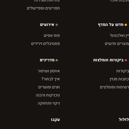
תרבות אוכל
פתיחות וסגירות
תפריטים וספיישלים
חדש על המדף
אירועים
יין ואלכוהול
פופ אפים
מוצרים חדשים
פסטיבלים וירידים
ביקורות והמלצות
מדריכים
ביקורות
אחסון ושימור
כתבות מגזין
איך לבחור?
רשימות ומומלצים
חגים ומועדים
טכניקות והכנה
ניקוי ותחזוקה
לזלול
עקבו