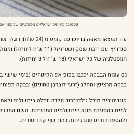
פסטיבל קינוחים ישראליים נוסטלגיים של קפה אסיף |
סנדוויץ' עם ריבת שסק ושטרויזל 
הנוסטלגיה של כל ישראלי (18 ש"ח ל-3 יחידות).
גם עוגות הבבקה יככבו בפופ אפ הקינוחים (בימי שישי 
בבקה מרציפן ומחלב (זרעי דובדבן טחונים) ובבקה תפוחים ותבלינים
קונדיטורית מיכל גולדנברגר נולדה וגדלה בירושלים ולא
למים במסעדת מונא הירושלמית המוערכת. משם המשיכ
ולמסעדת ווייס שם כיהנה בתור שף קונדיטורית.