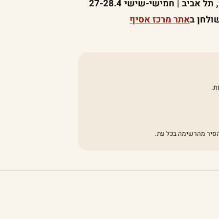
פופ אפ קינוחים נוסטלגיים בקפה אסיף | לילינבלום 28, תל אביב | חמישי-שישי 27-28.4
אתר מרכז אסיף
ת.
להסיר מהרשימה בכל עת.