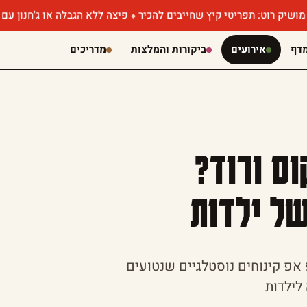
ריטי קיץ שחייבים להכיר
פיצה ללא הגבלה או ג'חנון עם קוויאר? איר
דף
אירועים
ביקורות והמלצות
מדריכים
וס ורוד?
של ילדות
אפ קינוחים נוסטלגיים שנטועים
לילדות