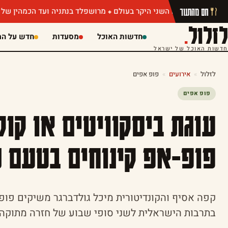
חם מהתנור
מרושפלד בנתניה ועד הכמהין של מושיק רוט: תפ
לזלול
.
חדשות האוכל
מסעדות
חדש על המ
חדשות האוכל של ישראל
לזלול
»
אירועים
»
פופ אפים
פופ אפים
עוגת ביסקוויטים או קוק
פופ-אפ קינוחים בטעם 
קפה אסיף והקונדיטורית מיכל גולדברגר משיקים פופ 
בתרבות הישראלית לשני סופי שבוע של חזרה מתוקה 