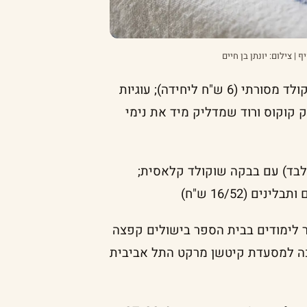
 צילום: יונתן בן חיים
עוד תמצאו מאפה בריוש עם קומפוט (24 ש"ח); רוגלך שוקולד מסורתי (6 ש"ח ליחידה); עוגיות
(11 ש"ח ליחידה) וממתק קוקוס ורוד שמדליק מיד את נימי
בלבד) עם בבקה שוקולד קלאסית;
 (16/52 ש"ח)
חר לימודים בבית הספר בישולים קפצה
ה למסעדת קיטשן מרקט התל אביבית