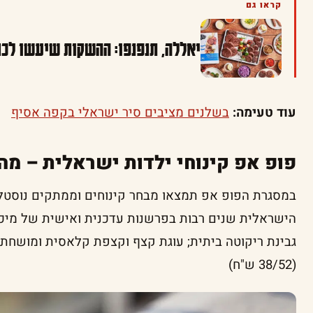
קראו גם
יאללה, תנפנפו: ההשקות שיעשו לכם
עוד טעימה:
בשלנים מציבים סיר ישראלי בקפה אסיף
פופ אפ קינוחי ילדות ישראלית – מה 
במסגרת הפופ אפ תמצאו מבחר קינוחים וממתקים נוסטלג
הישראלית שנים רבות בפרשנות עדכנית ואישית של מיכל 
גבינת ריקוטה ביתית; עוגת קצף וקצפת קלאסית ומושחתת
(38/52 ש"ח)