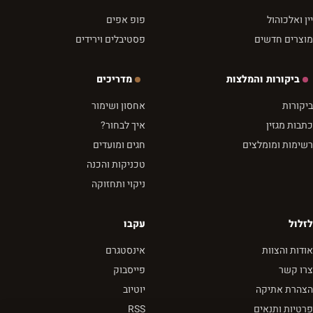
יין ואלכוהול
פופ אפים
מוצרים חדשים
פסטיבלים וירידים
ביקורות והמלצות
מדריכים
ביקורות
אחסון ושימור
כתבות מגזין
איך לבחור?
רשימות ומומלצים
חגים ומועדים
טכניקות והכנה
ניקוי ותחזוקה
לזלול
עקבו
אודות והצוות
אינסטגרם
צרו קשר
פייסבוק
הצהרת אתיקה
יוטיוב
פרטיות ותנאים
RSS