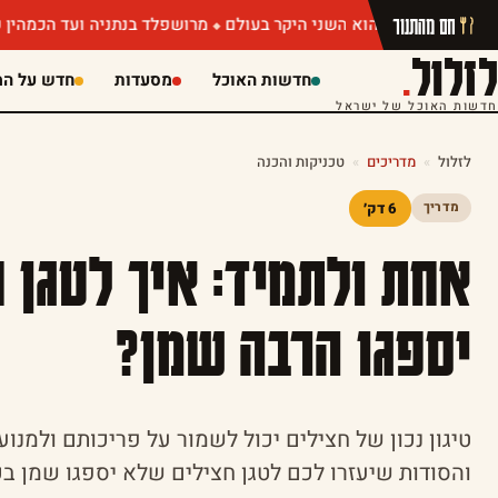
חם מהתנור
מרושפלד בנתניה ועד הכמהין של מושיק ר
לזלול
.
חדשות האוכל
מסעדות
חדש על המ
חדשות האוכל של ישראל
לזלול
»
מדריכים
»
טכניקות והכנה
6 דק׳
מדריך
אחת ולתמיד: איך לטגן 
יספגו הרבה שמן?
טיגון נכון של חצילים יכול לשמור על פריכותם ולמנו
והסודות שיעזרו לכם לטגן חצילים שלא יספגו שמן 