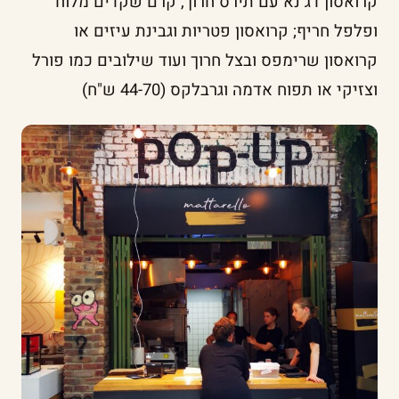
קרואסון דג נא עם תירס חרוך, קרם שקדים מלוח
ופלפל חריף; קרואסון פטריות וגבינת עיזים או
קרואסון שרימפס ובצל חרוך ועוד שילובים כמו פורל
וצזיקי או תפוח אדמה וגרבלקס (44-70 ש"ח)