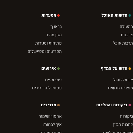
חדשות האוכל
מסעדות
מהעולם
בראנץ'
צרכנות
מזון מהיר
תרבות אוכל
פתיחות וסגירות
תפריטים וספיישלים
חדש על המדף
אירועים
יין ואלכוהול
פופ אפים
מוצרים חדשים
פסטיבלים וירידים
ביקורות והמלצות
מדריכים
ביקורות
אחסון ושימור
כתבות מגזין
איך לבחור?
רשימות ומומלצים
חגים ומועדים