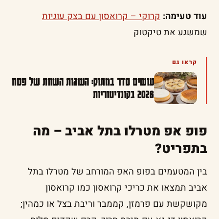
עוד טעימה:
קרוקי – קרואסון עם בצק עוגיות
שמשגע את טיקטוק
קראו גם
עושים סדר במתוק: העוגות השוות של פסח
2026 בקונדיטוריות
פופ אפ מטרלו בתל אביב – מה
בתפריט?
בין המטעמים בפופ האפ המורחב של מטרלו בתל
אביב תמצאו את כריכי קרואסון כמו קרואסון
מקושקשת עם פרמזן, קממבר וריבת בצל או כמהין;