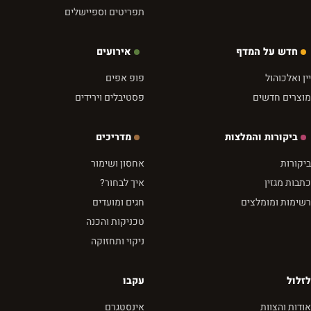
תפריטים וספיישלים
חדש על המדף
אירועים
יין ואלכוהול
פופ אפים
מוצרים חדשים
פסטיבלים וירידים
ביקורות והמלצות
מדריכים
ביקורות
אחסון ושימור
כתבות מגזין
איך לבחור?
רשימות ומומלצים
חגים ומועדים
טכניקות והכנה
ניקוי ותחזוקה
לזלול
עקבו
אודות והצוות
אינסטגרם