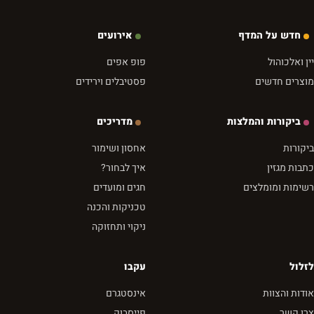
חדש על המדף
אירועים
יין ואלכוהול
פופ אפים
מוצרים חדשים
פסטיבלים וירידים
ביקורות והמלצות
מדריכים
ביקורות
אחסון ושימור
כתבות מגזין
איך לבחור?
רשימות ומומלצים
חגים ומועדים
טכניקות והכנה
ניקוי ותחזוקה
לזלול
עקבו
אודות והצוות
אינסטגרם
צרו קשר
פייסבוק