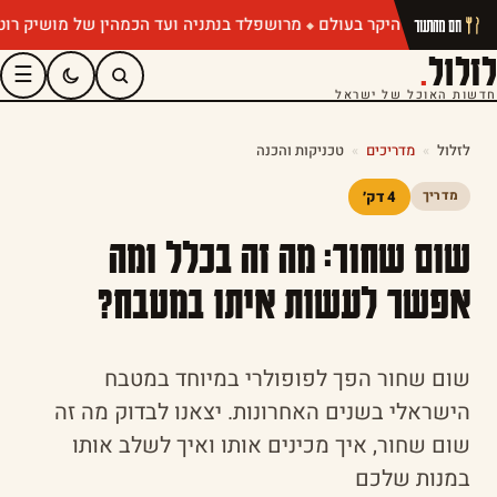
מרושפלד בנתניה ועד הכמהין של מושיק רוט: תפריט
חם מהתנור
לזלול
.
☰
חדשות האוכל של ישראל
לזלול
»
מדריכים
»
טכניקות והכנה
4 דק׳
מדריך
שום שחור: מה זה בכלל ומה
אפשר לעשות איתו במטבח?
שום שחור הפך לפופולרי במיוחד במטבח
הישראלי בשנים האחרונות. יצאנו לבדוק מה זה
שום שחור, איך מכינים אותו ואיך לשלב אותו
במנות שלכם