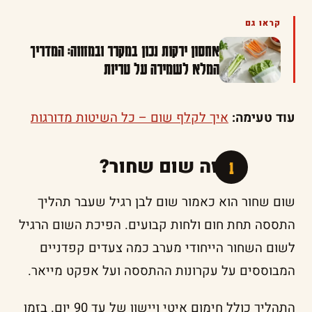
קראו גם
אחסון ירקות נכון במקרר ובמזווה: המדריך
המלא לשמירה על טריות
עוד טעימה:
איך לקלף שום – כל השיטות מדורגות
מה זה שום שחור?
שום שחור הוא כאמור שום לבן רגיל שעבר תהליך
התססה תחת חום ולחות קבועים. הפיכת השום הרגיל
לשום השחור הייחודי מערב כמה צעדים קפדניים
המבוססים על עקרונות ההתססה ועל אפקט מייאר.
התהליך כולל חימום איטי ויישון של עד 90 יום. בזמן