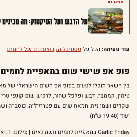
קראו גם
על הדבש ועל הטיקטוק: מה מכינים לכם
עוד טעימה:
הכל על
פסטיבל הקרואסונים של לחמים
פופ אפ שישי שום במאפיית לחמים 
בין השאר תוכלו לטעום בפופ אפ השום הישראלי של מאפ
טימין, קממבר, דבש ופלפל שחור, לרכוש שום קונפי טרי א
שקדים ושמן זית; חמאת שום עם פטרוזיליה, כוסברה ושמי
ועוד (19-40 ש"ח).
Garlic Friday במאפיית לחמים חשמונאים | צילום: דניאל לילה