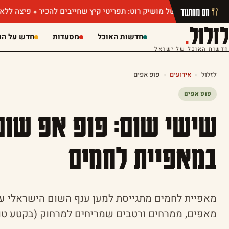
חם מהתנור
הכמהין של מושיק רוט: תפריטי קיץ שחייבים להכיר
פיצה ללא הגבלה או
לזלול
.
חדשות האוכל
מסעדות
חדש על המ
חדשות האוכל של ישראל
לזלול
»
אירועים
»
פופ אפים
פופ אפים
שישי שום: פופ אפ שום
במאפיית לחמים
מאפים, ממרחים ורטבים שמריחים למרחוק (בקטע טו