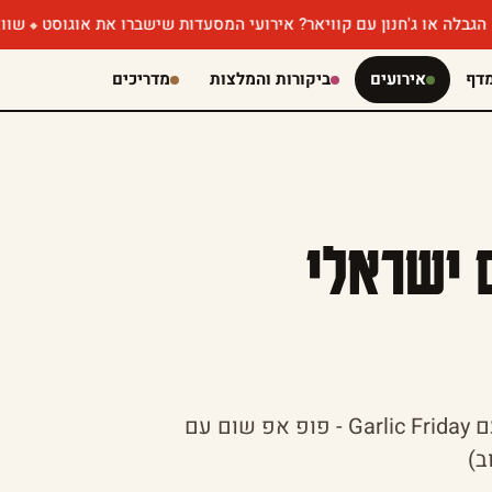
 ג'חנון עם קוויאר? אירועי המסעדות שישברו את אוגוסט
שווארמה שוק
דף
אירועים
ביקורות והמלצות
מדריכים
 ישראלי
מאפיית לחמים מתגייסת למען ענף השום הישראלי עם Garlic Friday - פופ אפ שום עם
ב)