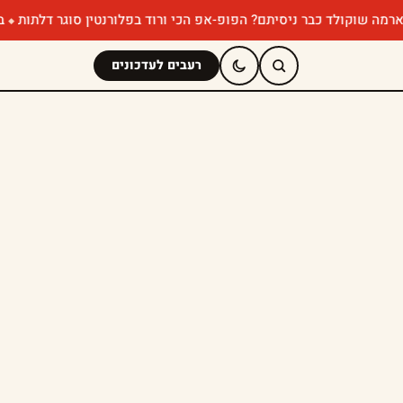
ולד כבר ניסיתם? הפופ-אפ הכי ורוד בפלורנטין סוגר דלתות
במבה מאנ
רעבים לעדכונים