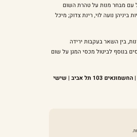
עם מבחר מנות על טהרת השום
יניהן נועה לוי, רינת צדוק; מיכל
ת, בין השאר בעקבות ירידה
סים בנוסף לביטול מכסי המגן על שום
Garlic Friday – פופ אפ שום ישראלי במאפיית לחמים | החשמונאים 103 תל אביב | שישי
ת.