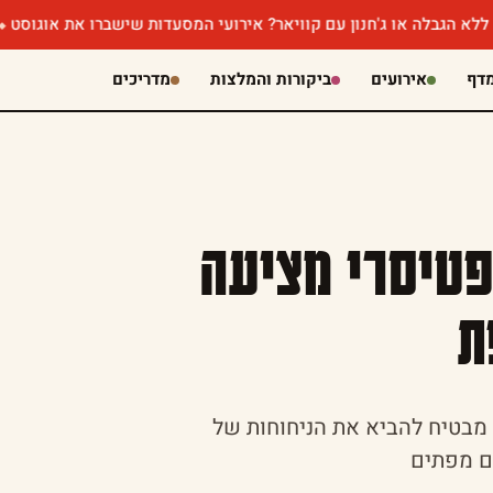
או ג'חנון עם קוויאר? אירועי המסעדות שישברו את אוגוסט
שווארמה שו
דף
אירועים
ביקורות והמלצות
מדריכים
 פטיסרי מציעה
ת
ר כרכור, מבטיח להביא את הניחוחות של
ם מפתים