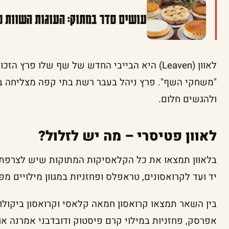
עושים סדר במתוק: העוגות השוות של פסח 2026 בק
לאוון (Leaven) היא הבייבי החדש של שף שלו פר
"משחקי השף". פרץ ניהל בעבר רשת בתי קפה מצליחה בק
ולהגשים חלום.
לאוון פטיסרי – מה יש לזלול?
בלאוון תמצאו את כל הקלאסיקות המתוקות שיש לצרפת
יד ועד לקרואסונים, טראפלס ופחזניות במגוון מילויים מפ
בין השאר תמצאו קרואסון חמאה קלאסי וקרואסון ביקולור 
אפרסק, פחזניות במילוי קרם פיסטוק ודובדבני אמרנה או 