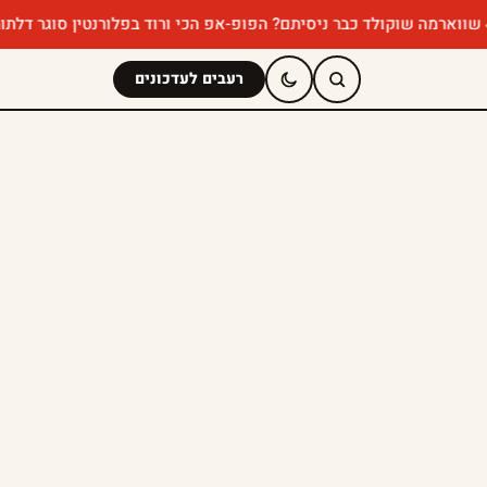
קולד כבר ניסיתם? הפופ-אפ הכי ורוד בפלורנטין סוגר דלתות
במבה מא
רעבים לעדכונים