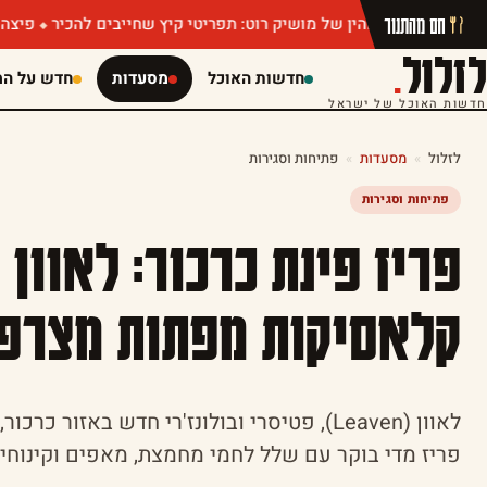
חם מהתנור
 הכמהין של מושיק רוט: תפריטי קיץ שחייבים להכיר
פיצה ללא הגבלה 
לזלול
.
חדשות האוכל
מסעדות
חדש על המ
חדשות האוכל של ישראל
לזלול
»
מסעדות
»
פתיחות וסגירות
פתיחות וסגירות
פריז פינת כרכור: לאוון
קלאסיקות מפתות מצרפ
לאוון (Leaven), פטיסרי ובולונז'רי חדש באזו
פריז מדי בוקר עם שלל לחמי מחמצת, מאפים וקינוחי