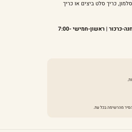
מון, כריך סלט ביצים או כריך
לאוון פטיסרי – leaven.patisserie | המושב 33, פרדס חנה-כרכור | ראשון-חמישי 7:00-
ת.
להסיר מהרשימה בכל עת.