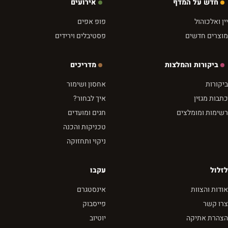
חדש על המדף
אירועים
יין ואלכוהול
פופ אפים
מוצרים חדשים
פסטיבלים וירידים
ביקורות והמלצות
מדריכים
ביקורות
אחסון ושימור
כתבות מגזין
איך לבחור?
רשימות ומומלצים
חגים ומועדים
טכניקות והכנה
ניקוי ותחזוקה
לזלול
עקבו
אודות והצוות
אינסטגרם
צרו קשר
פייסבוק
הצהרת אתיקה
יוטיוב