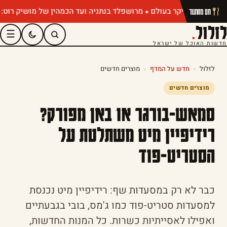
מרושפלד בנתניה ועד הכמהין של מושיק רוט: תפריטי 
חם מהתנור
לזלול
.
☰
חדשות האוכל של ישראל
לזלול
»
חדש על המדף
»
מוצרים חדשים
מוצרים חדשים
סמאש-בורגר או באן מפורק?
רידיפיין מיט משתלטת על
הסטריט-פוד
כבר לא רק במסעדות שף: רידיפיין מיט נכנסת
למסעדות סטריט-פוד כמו ג'מס, בובי בגבעתיים
ואפילו לאסייתיות כשרות. כל המנות החדשות,