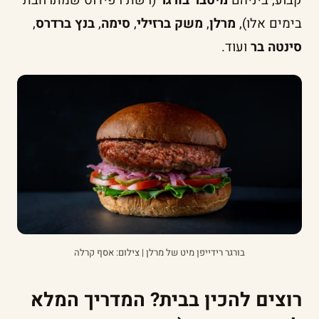
קבוע, ביניהם
מיטבר בורגר
(רשת רפידוס שמתרחבת
בימים אלו),
מרלן
,
משק ברזילי
,
סימה
,
בנץ ברדרס
,
סינטה בר
ועוד.
בורגר רידייפן מיט של מרלן | צילום: אסף קרלה
רוצים להכין בבית? המדריך המלא