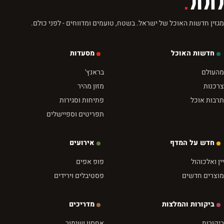
לזלול
.
מגזין חדשות האוכל של ישראל. בשטח, טועמים ומדווחים - לפני כולם.
חדשות האוכל
מסעדות
מהעולם
בראנץ'
צרכנות
מזון מהיר
תרבות אוכל
פתיחות וסגירות
תפריטים וספיישלים
חדש על המדף
אירועים
יין ואלכוהול
פופ אפים
מוצרים חדשים
פסטיבלים וירידים
ביקורות והמלצות
מדריכים
ביקורות
אחסון ושימור