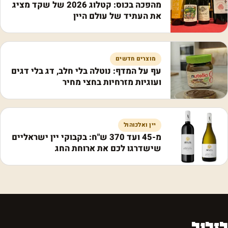
מהפכה בכוס: קטלוג 2026 של שקד מציג
את העתיד של עולם היין
מוצרים חדשים
עף על המדף: נוטלה בלי חלב, דג בלי דגים
ועוגיות מזרחיות בחצי מחיר
יין ואלכוהול
מ-45 ועד 370 ש"ח: בקבוקי יין ישראליים
שישדרגו לכם את ארוחת החג