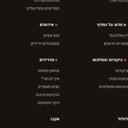
תרבות אוכל
פתיחות וסגירות
תפריטים וספיישלים
חדש על המדף
אירועים
יין ואלכוהול
פופ אפים
מוצרים חדשים
פסטיבלים וירידים
ביקורות והמלצות
מדריכים
ביקורות
אחסון ושימור
כתבות מגזין
איך לבחור?
רשימות ומומלצים
חגים ומועדים
טכניקות והכנה
ניקוי ותחזוקה
לזלול
עקבו