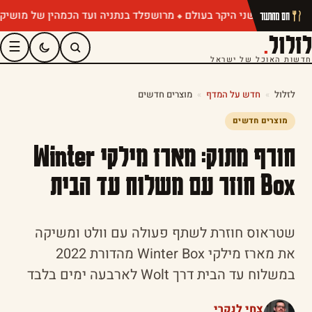
מרושפלד בנתניה ועד הכמהין של מושיק רוט: 
חם מהתנור
לזלול
.
☰
חדשות האוכל של ישראל
לזלול
»
חדש על המדף
»
מוצרים חדשים
מוצרים חדשים
חורף מתוק: מארז מילקי Winter
Box חוזר עם משלוח עד הבית
שטראוס חוזרת לשתף פעולה עם וולט ומשיקה
את מארז מילקי Winter Box מהדורת 2022
במשלוח עד הבית דרך Wolt לארבעה ימים בלבד
צחי לנקרי