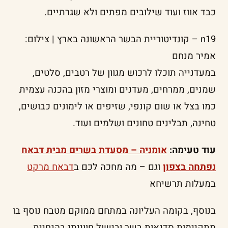
כבד אווז ועוד שילובים מפתים ולא שגרתיים.
n19 – קונדיטוריית הבשר הראשונה בארץ | צילום:
אמיר מנחם
במעדנייה תוכלו לרכוש מגוון של רטבים, סלטים,
שמנים, ממרחים, מעדנים ומוצרי מזון בהכנה עצמית
כמו בצל או שום קונפי, שזיפים או לימונים כבושים,
טחינה, תבלינים טחונים ושלמים ועוד.
עוד טעימה:
אומניה – מסעדת בשרים מבית דבאח
נפתחה בצפון
וגם – מה מחכה לכם ב
דבאח מרקט
במעלות תרשיחא
בנוסף, בקומה העליונה במתחם ממוקם מטבח נוסף בו
מתקיימות סדנאות בשר ובישול חווייתי בהנחיית