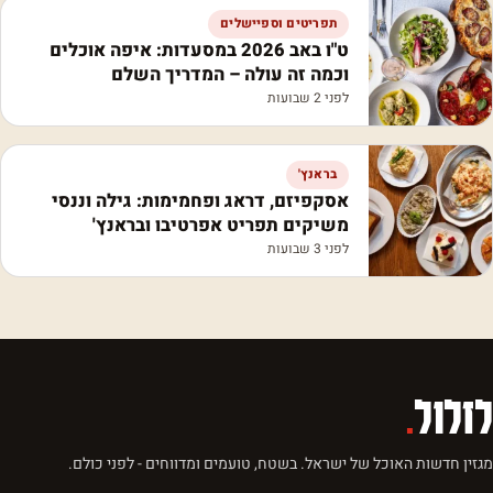
תפריטים וספיישלים
ט"ו באב 2026 במסעדות: איפה אוכלים
וכמה זה עולה – המדריך השלם
לפני 2 שבועות
בראנץ'
אסקפיזם, דראג ופחמימות: גילה וננסי
משיקים תפריט אפרטיבו ובראנץ'
לפני 3 שבועות
לזלול
.
מגזין חדשות האוכל של ישראל. בשטח, טועמים ומדווחים - לפני כולם.