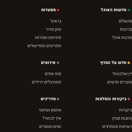
חדשות האוכל
מסעדות
מהעולם
בראנץ'
צרכנות
מזון מהיר
תרבות אוכל
פתיחות וסגירות
תפריטים וספיישלים
חדש על המדף
אירועים
יין ואלכוהול
פופ אפים
מוצרים חדשים
פסטיבלים וירידים
ביקורות והמלצות
מדריכים
ביקורות
אחסון ושימור
כתבות מגזין
איך לבחור?
רשימות ומומלצים
חגים ומועדים