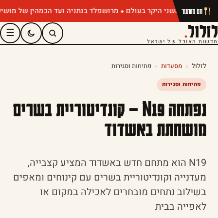
מרושפלד בנתניה ועד הכמהין של מושיק רוט:
חם מהתנור
לזלול
.
☰
חדשות האוכל של ישראל
לזלול
»
מסעדות
»
פתיחות וסגירות
פתיחות וסגירות
נפתחה N19 – קונדיטוריית בשרים
מושחתת באשדוד
N19 הוא מתחם חדש באשדוד המציע קצבייה,
מעדנייה וקונדיטוריית בשרים עם קינוחים ומאפים
בשילוב נתחים מובחרים לאכילה במקום או
לאפייה בבית