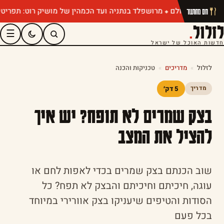
מרושפלד בנתניה ועד הכמהין של מושיק רוט: תפריטי קיץ שחיי
חם מהתנור
לזלול
.
☰
חדשות האוכל של ישראל
לזלול
»
מדריכים
»
טכניקות והכנה
5 דק׳
מדריך
בצק שמרים לא תופח? יש איך
להציל את המצב
שוב הכנתם בצק שמרים בכדי לאפות לחם או
עוגה, חיכיתם וחיכיתם והבצק לא תפח? כל
הסודות והטיפים שיעניקו בצק אוורירי במיוחד
בכל פעם