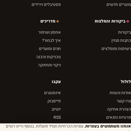
מוצרים חדשים
פסטיבלים וירידים
ביקורות והמלצות
מדריכים
ביקורות
אחסון ושימור
כתבות מגזין
איך לבחור?
רשימות ומומלצים
חגים ומועדים
טכניקות והכנה
ניקוי ותחזוקה
לזלול
עקבו
אודות והצוות
אינסטגרם
צרו קשר
פייסבוק
הצהרת אתיקה
יוטיוב
פרטיות ותנאים
RSS
אנחנו משתמשים בעוגיות.
עוגיות הכרחיות תמיד פועלות. בנוסף היינו רוצים