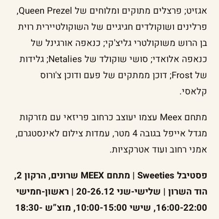
אגזיט; פרצלים מתוקים ומלוחים של Queen Prezel,
פרלינים ושוקולדים חגיגיים של השוקולטיירית רוית
בן הרוש משוקולטרי גליצ'קי; כנאפה אורגינל של
כנאפה אלואדי; סושי שוקולד של Netalies; גלידות
של Frost; דוכן ממתקים של פעם ודוכן צ'ורוס
קלאסי.
מתחם Meex עצמו יעוצב כרחוב פריזאי עם מזרקות
מגדל אייפל בגובה 4 מטר, עמדות צילום לאינסטגרם,
אמני רחוב ועוד אטרקציות.
פסטיבל Sweeties | מתחם MEEX שרונים, הרקון 2,
הוד השרון | שלישי-שני 20-26.12 | ראשון-חמישי
16:00-22:00, שישי 10:00-15:00, מוצ”ש 18:30-