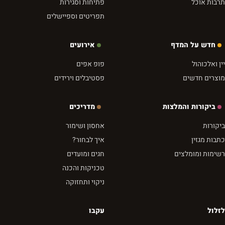
תרבות אוכל
פתיחות וסגירות
תפריטים וספיישלים
חדש על המדף
אירועים
יין ואלכוהול
פופ אפים
מוצרים חדשים
פסטיבלים וירידים
ביקורות והמלצות
מדריכים
ביקורות
אחסון ושימור
כתבות מגזין
איך לבחור?
רשימות ומומלצים
חגים ומועדים
טכניקות והכנה
ניקוי ותחזוקה
לזלול
עקבו