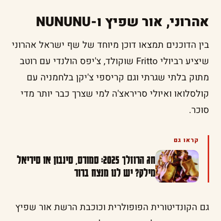
אהרוני, אור שפיץ ו-NUNUNU
בין הדוכנים תמצאו דוכן מיוחד של שף ישראל אהרוני
שיציע רביולי Fritto שוקולד, צ'יפס הולנדי עם רוטב
מתוק בלתי שגרתי וגם קריספי צ'יקן בלחמניה עם
קולסלואו ואיולי סריראצ'ה למי שצרך כבר יותר מדי
סוכר.
קראו גם
חג הרוזלך 2025: סמורס, סינבון או סיריאל
מילק? יש לנו מנצח ברור
גם הקונדיטורית הפופולרית וכוכבת הרשת אור שפיץ