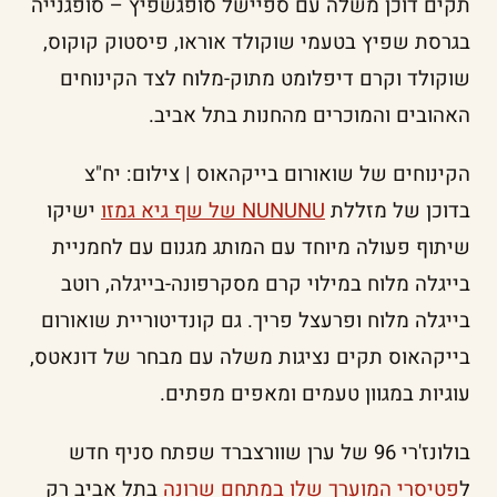
תקים דוכן משלה עם ספיישל סופגשפיץ – סופגנייה
בגרסת שפיץ בטעמי שוקולד אוראו, פיסטוק קוקוס,
שוקולד וקרם דיפלומט מתוק-מלוח לצד הקינוחים
האהובים והמוכרים מהחנות בתל אביב.
הקינוחים של שואורום בייקהאוס | צילום: יח"צ
בדוכן של מזללת
NUNUNU של שף גיא גמזו
ישיקו
שיתוף פעולה מיוחד עם המותג מגנום עם לחמניית
בייגלה מלוח במילוי קרם מסקרפונה-בייגלה, רוטב
בייגלה מלוח ופרעצל פריך. גם קונדיטוריית שואורום
בייקהאוס תקים נציגות משלה עם מבחר של דונאטס,
עוגיות במגוון טעמים ומאפים מפתים.
בולונז'רי 96 של ערן שוורצברד שפתח סניף חדש
ל
פטיסרי המוערך שלו במתחם שרונה
בתל אביב רק