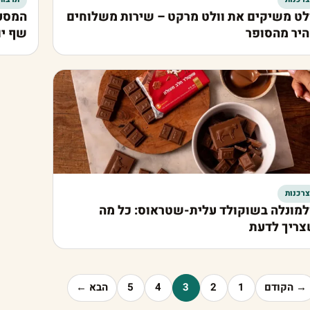
לט משיקים את וולט מרקט – שירות משלוחים
המסעד
יר מהסופר
שף יו
צרכנות
מונלה בשוקולד עלית-שטראוס: כל מה
ריך לדעת
→ הקודם
1
2
3
4
5
הבא ←