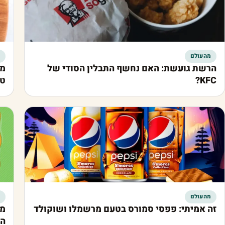
מהעולם
הרשת גועשת: האם נחשף התבלין הסודי של
מע
KFC?
טי
מהעולם
זה אמיתי: פפסי סמורס בטעם מרשמלו ושוקולד
מא
האל