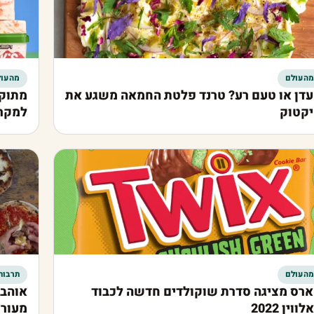
מהעולם
מהעול
דן או טעם רע? טרנד פלטת החמאה משגע את
מתוק 
קטוק
למקר
מהעולם
תרבות
רס מציגה סדרת שוקולדים חדשה לכבוד
אוהבי
ווין 2022
מעורר